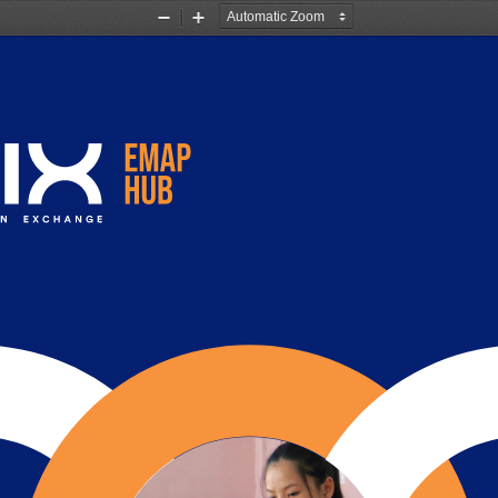
Zoom
Zoom
Out
In