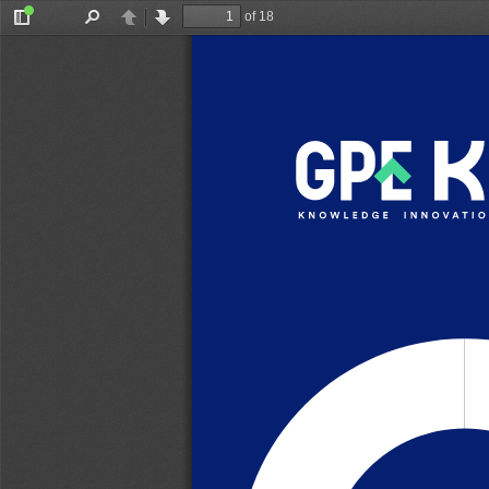
of 18
Toggle
Find
Previous
Next
Sidebar